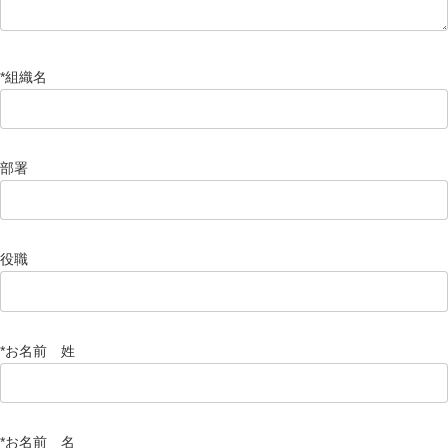
*
組織名
部署
役職
*お名前 姓
*お名前 名