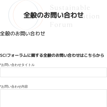
コ
ナ
ン
ビ
テ
ゲ
全般のお問い合わせ
ン
ー
ツ
シ
へ
ョ
ス
ン
キ
に
全般のお問い合わせ
ッ
移
プ
動
SCIフォーラムに関する全般のお問い合わせはこちらから
*
お問い合わせタイトル
*
お問い合わせ内容