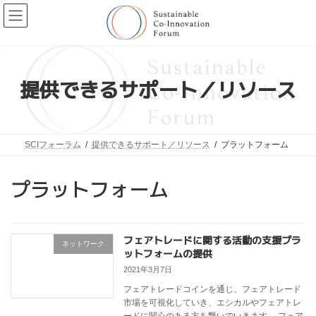
コ
ナ
ン
ビ
テ
ゲ
ン
ー
ツ
シ
へ
ョ
ス
ン
提供できるサポート／リソース
キ
に
ッ
移
プ
動
SCIフォーラム
提供できるサポート／リソース
プラットフォーム
プラットフォーム
フェアトレードに関する活動の支援プラ
ネットワーク
ットフォームの提供
2021年3月7日
フェアトレードコインを通じ、フェアトレード
市場を可視化していき、エシカルやフェアトレ
ードに関心のある方を繋いでいきます。 フェア